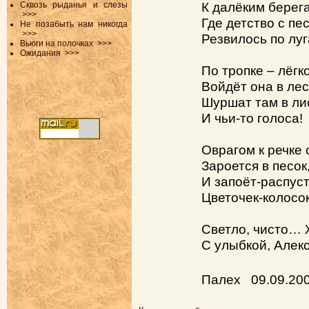
К далёким берег
Сквозь рыданья и слезы
>>>
Где детство с пе
Не позабыть нам никогда
>>>
Резвилось по лу
Вьюги на полочках
>>>
Ожидания
>>>
По тропке – лёгк
Войдёт она в лес
Шуршат там в ли
И чьи-то голоса!
Оврагом к речке 
Зароется в песок
И запоёт-распус
Цветочек-колосок!
Светло, чисто… 
С улыбкой, Алек
Палех 09.09.20