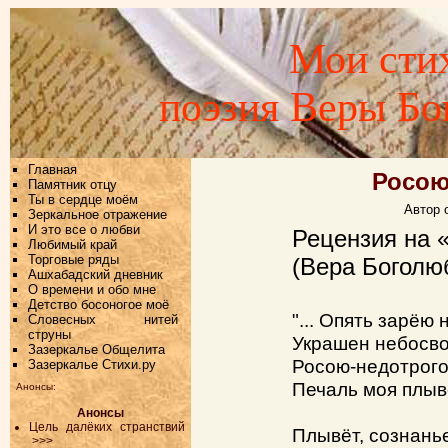
Мои стих
поэзия Веры Б
Главная
Росою
Памятник отцу
Ты в сердце моём
Автор 
Зеркальное отражение
И это все о любви
Рецензия на 
Любимый край
Торговые ряды
(Вера Боголю
Ашхабадский дневник
О времени и обо мне
Детство босоногое моё
"... Опять зарёю н
Словесных нитей
струны
Украшен небосво
Зазеркалье Общелита
Росою-недотрог
Зазеркалье Стихи.ру
Печаль моя плы
Анонсы:
Анонсы
Цель далёких странствий
Плывёт, сознань
>>>