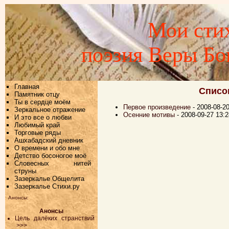
Мои стих
поэзия Веры Б
Главная
Списо
Памятник отцу
Ты в сердце моём
Первое произведение
- 2008-08-2
Зеркальное отражение
Осенние мотивы
- 2008-09-27 13:
И это все о любви
Любимый край
Торговые ряды
Ашхабадский дневник
О времени и обо мне
Детство босоногое моё
Словесных нитей
струны
Зазеркалье Общелита
Зазеркалье Стихи.ру
Анонсы:
Анонсы
Цель далёких странствий
>>>