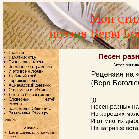
Мои стих
поэзия Веры Б
Главная
Песен раз
Памятник отцу
Ты в сердце моём
Автор оригин
Зеркальное отражение
И это все о любви
Рецензия на 
Любимый край
Торговые ряды
(Вера Боголю
Ашхабадский дневник
О времени и обо мне
Детство босоногое моё
:))
Словесных нитей
струны
Песен разных на
Зазеркалье Общелита
Но хороших мало
Зазеркалье Стихи.ру
И от многих дыб
Анонсы:
На загривке вста
Анонсы
Цель далёких странствий
>>>