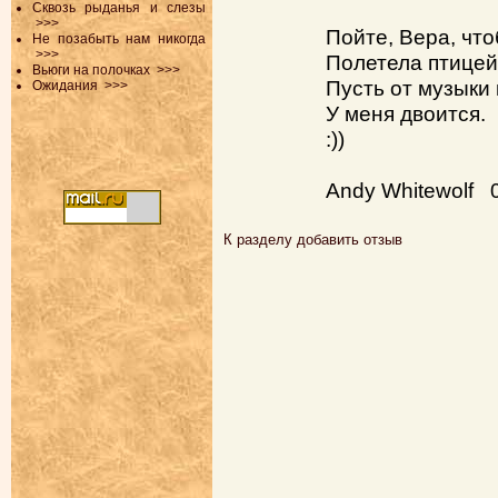
Сквозь рыданья и слезы
>>>
Пойте, Вера, чт
Не позабыть нам никогда
>>>
Полетела птицей
Вьюги на полочках
>>>
Пусть от музыки
Ожидания
>>>
У меня двоится.
:))
Andy Whitewolf 
К разделу
добавить отзыв